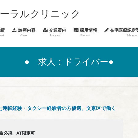
コーラルクリニック
績
診療内容
交通案内
採用情報
在宅医療認定
ort
Care
Access
Recruit
Message
● 求人：ドライバー●
した運転経験・タクシー経験者の方優遇、文京区で働く
験必須、AT限定可