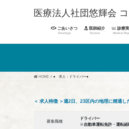
コ
ナ
ン
ビ
医療法人社団悠輝会 
テ
ゲ
ン
ー
ごあいさつ
医師紹介
診療実
ツ
シ
Greetings
Doctors
Medical Rep
へ
ョ
ス
ン
キ
に
ッ
移
プ
動
HOME
● 求人：ドライバー●
＜ 求人特徴 ＞週2日、23区内の地理に精通
ドライバー
募集職種
※
自動車運転免許・運転経